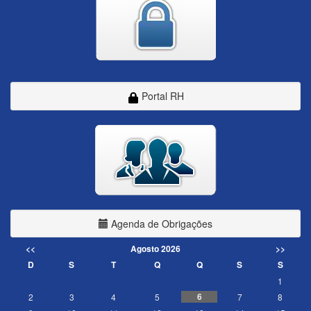
Portal RH
Agenda de Obrigações
<<
Agosto 2026
>>
D
S
T
Q
Q
S
S
1
6
2
3
4
5
7
8