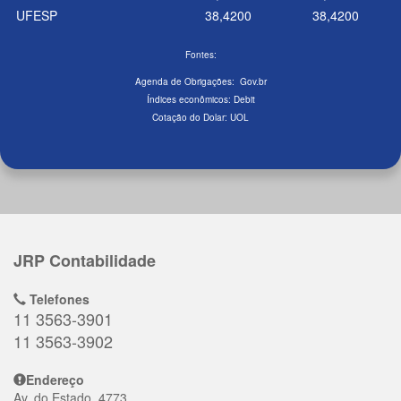
UFESP
38,4200
38,4200
Fontes:
Agenda de Obrigações:
Gov.br
Índices econômicos:
Debit
Cotação do Dolar:
UOL
JRP Contabilidade
Telefones
11 3563-3901
11 3563-3902
Endereço
Av. do Estado, 4773