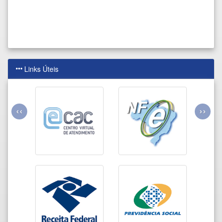
Links Úteis
‹‹
››