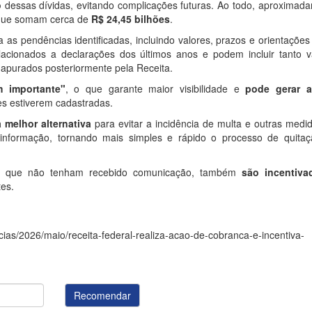
o
dessas dívidas, evitando complicações futuras. Ao todo, aproximad
 que somam cerca de
R$ 24,45 bilhões
.
s pendências identificadas, incluindo valores, prazos e orientações
lacionados a declarações dos últimos anos e podem incluir tanto v
s apurados posteriormente pela Receita.
 importante"
, o que garante maior visibilidade e
pode gerar a
s estiverem cadastradas.
a melhor alternativa
para evitar a incidência de multa e outras medi
 à informação, tornando mais simples e rápido o processo de quita
smo que não tenham recebido comunicação, também
são incentiva
es.
icias/2026/maio/receita-federal-realiza-acao-de-cobranca-e-incentiva-