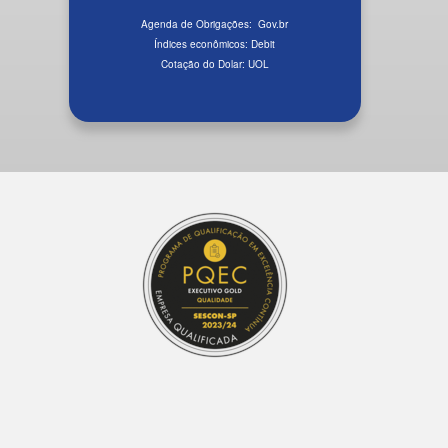
Agenda de Obrigações:
Gov.br
Índices econômicos:
Debit
Cotação do Dolar:
UOL