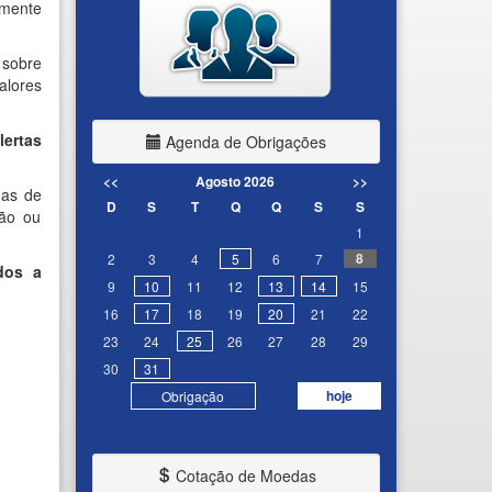
amente
 sobre
alores
lertas
Agenda de Obrigações
<<
Agosto 2026
>>
das de
D
S
T
Q
Q
S
S
ção ou
1
8
2
3
4
5
6
7
dos a
9
10
11
12
13
14
15
16
17
18
19
20
21
22
23
24
25
26
27
28
29
30
31
hoje
Obrigação
Cotação de Moedas