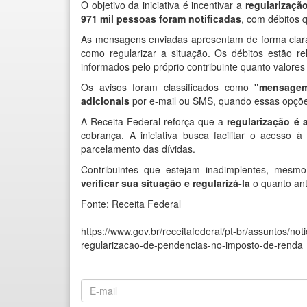
O objetivo da iniciativa é incentivar a
regularizaçã
971 mil pessoas foram notificadas
, com débitos
As mensagens enviadas apresentam de forma clara a
como regularizar a situação. Os débitos estão re
informados pelo próprio contribuinte quanto valore
Os avisos foram classificados como
"mensagem
adicionais
por e-mail ou SMS, quando essas opçõe
A Receita Federal reforça que a
regularização é 
cobrança. A iniciativa busca facilitar o acesso
parcelamento das dívidas.
Contribuintes que estejam inadimplentes, me
verificar sua situação e regularizá-la
o quanto ant
Fonte: Receita Federal
https://www.gov.br/receitafederal/pt-br/assuntos/not
regularizacao-de-pendencias-no-imposto-de-renda