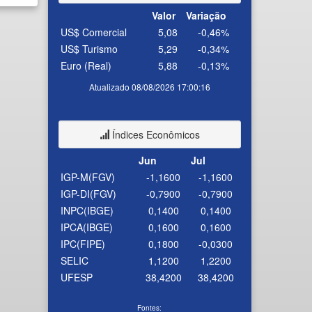
Valor
Variação
US$ Comercial
5,08
-0,46%
US$ Turismo
5,29
-0,34%
Euro (Real)
5,88
-0,13%
Atualizado 08/08/2026 17:00:16
Índices Econômicos
Jun
Jul
IGP-M(FGV)
-1,1600
-1,1600
IGP-DI(FGV)
-0,7900
-0,7900
INPC(IBGE)
0,1400
0,1400
IPCA(IBGE)
0,1600
0,1600
IPC(FIPE)
0,1800
-0,0300
SELIC
1,1200
1,2200
UFESP
38,4200
38,4200
Fontes: