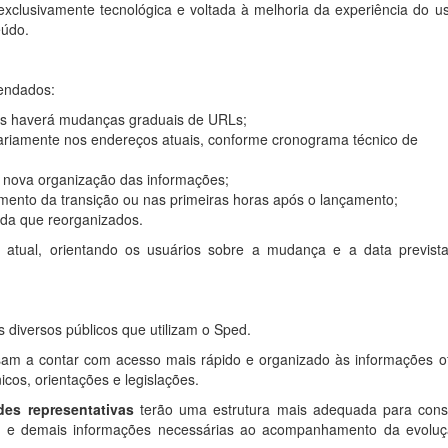
xclusivamente tecnológica e voltada à melhoria da experiência do us
eúdo.
endados:
pois haverá mudanças graduais de URLs;
riamente nos endereços atuais, conforme cronograma técnico de
 nova organização das informações;
mento da transição ou nas primeiras horas após o lançamento;
nda que reorganizados.
al atual, orientando os usuários sobre a mudança e a data previst
s diversos públicos que utilizam o Sped.
am a contar com acesso mais rápido e organizado às informações ofi
cos, orientações e legislações.
des representativas
terão uma estrutura mais adequada para cons
vas e demais informações necessárias ao acompanhamento da evolu