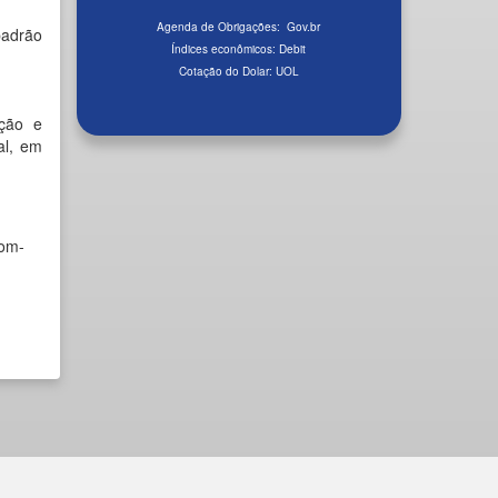
Agenda de Obrigações:
Gov.br
adrão
Índices econômicos:
Debit
Cotação do Dolar:
UOL
ação e
al, em
com-