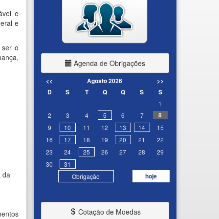
ável e
eral e
 ser o
nança,
Agenda de Obrigações
<<
Agosto 2026
>>
D
S
T
Q
Q
S
S
1
8
2
3
4
5
6
7
9
10
11
12
13
14
15
16
17
18
19
20
21
22
23
24
25
26
27
28
29
30
31
a da
hoje
Obrigação
Cotação de Moedas
mentos