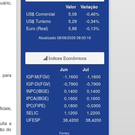
uário,
Valor
Variação
US$ Comercial
5,08
-0,46%
US$ Turismo
5,29
-0,34%
Euro (Real)
5,88
-0,13%
Atualizado 08/08/2026 08:00:16
Índices Econômicos
Jun
Jul
a para
IGP-M(FGV)
-1,1600
-1,1600
IGP-DI(FGV)
-0,7900
-0,7900
INPC(IBGE)
0,1400
0,1400
IPCA(IBGE)
0,1600
0,1600
IPC(FIPE)
0,1800
-0,0300
ciais,
SELIC
1,1200
1,2200
UFESP
38,4200
38,4200
ulta a
ção do
Fontes: